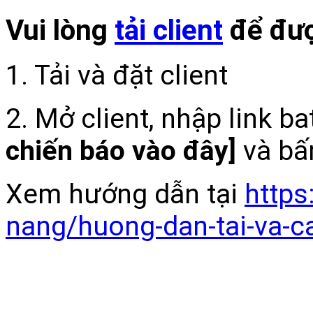
Vui lòng
tải client
để đượ
1. Tải và đặt client
2. Mở client, nhập link b
chiến báo vào đây]
và bấ
Xem hướng dẫn tại
https
nang/huong-dan-tai-va-c