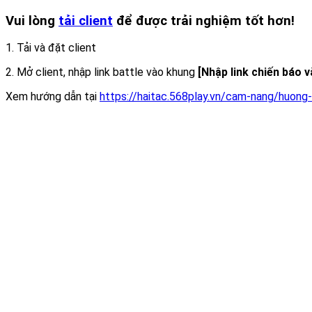
Vui lòng
tải client
để được trải nghiệm tốt hơn!
1. Tải và đặt client
2. Mở client, nhập link battle vào khung
[Nhập link chiến báo 
Xem hướng dẫn tại
https://haitac.568play.vn/cam-nang/huong-