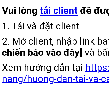
Vui lòng
tải client
để đượ
1. Tải và đặt client
2. Mở client, nhập link b
chiến báo vào đây]
và bấ
Xem hướng dẫn tại
https
nang/huong-dan-tai-va-c