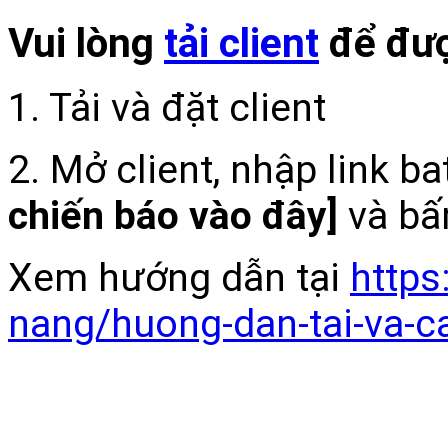
Vui lòng
tải client
để đượ
1. Tải và đặt client
2. Mở client, nhập link b
chiến báo vào đây]
và bấ
Xem hướng dẫn tại
https
nang/huong-dan-tai-va-c