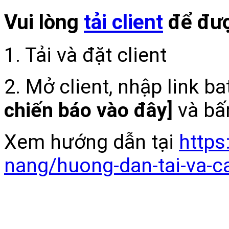
Vui lòng
tải client
để đượ
1. Tải và đặt client
2. Mở client, nhập link b
chiến báo vào đây]
và bấ
Xem hướng dẫn tại
https
nang/huong-dan-tai-va-c