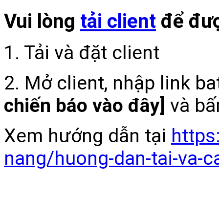
Vui lòng
tải client
để đượ
1. Tải và đặt client
2. Mở client, nhập link b
chiến báo vào đây]
và bấ
Xem hướng dẫn tại
https
nang/huong-dan-tai-va-c