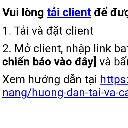
Vui lòng
tải client
để đượ
1. Tải và đặt client
2. Mở client, nhập link b
chiến báo vào đây]
và bấ
Xem hướng dẫn tại
https
nang/huong-dan-tai-va-c