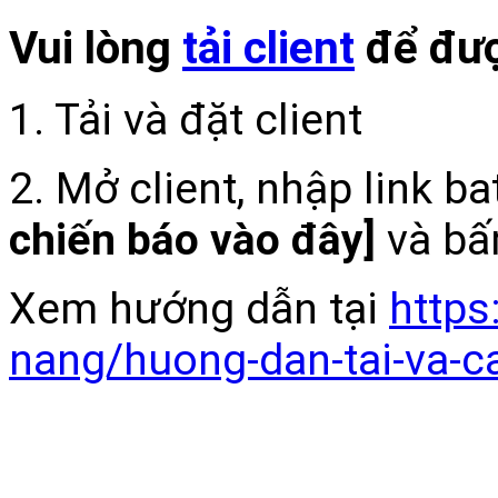
Vui lòng
tải client
để đượ
1. Tải và đặt client
2. Mở client, nhập link b
chiến báo vào đây]
và bấ
Xem hướng dẫn tại
https
nang/huong-dan-tai-va-c