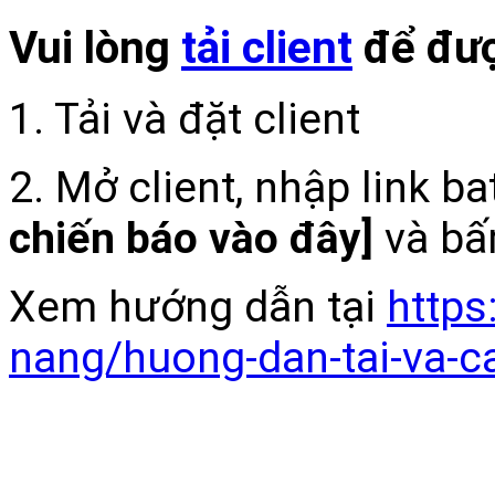
Vui lòng
tải client
để đượ
1. Tải và đặt client
2. Mở client, nhập link b
chiến báo vào đây]
và bấ
Xem hướng dẫn tại
https
nang/huong-dan-tai-va-c