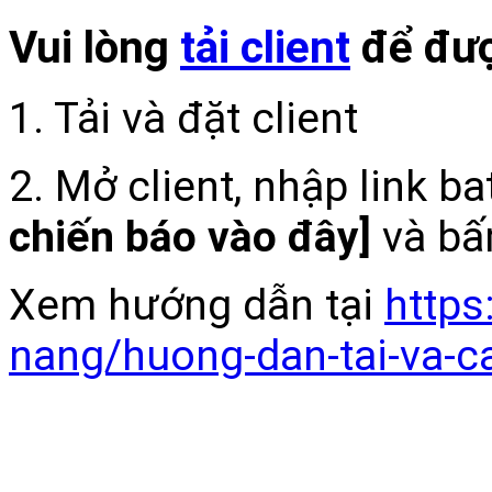
Vui lòng
tải client
để đượ
1. Tải và đặt client
2. Mở client, nhập link b
chiến báo vào đây]
và bấ
Xem hướng dẫn tại
https
nang/huong-dan-tai-va-c