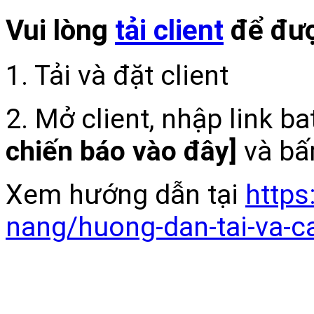
Vui lòng
tải client
để đượ
1. Tải và đặt client
2. Mở client, nhập link b
chiến báo vào đây]
và bấ
Xem hướng dẫn tại
https
nang/huong-dan-tai-va-c