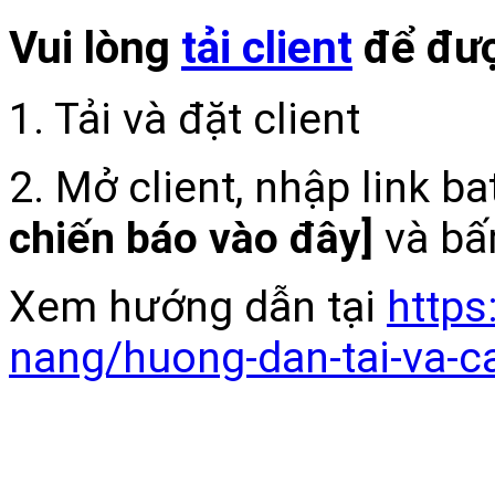
Vui lòng
tải client
để đượ
1. Tải và đặt client
2. Mở client, nhập link b
chiến báo vào đây]
và bấ
Xem hướng dẫn tại
https
nang/huong-dan-tai-va-c